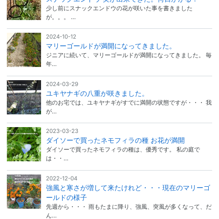
少し前にスナックエンドウの花が咲いた事を書きました
が。。。 …
2024-10-12
マリーゴールドが満開になってきました。
ジニアに続いて、マリーゴールドが満開になってきました。 毎
年…
2024-03-29
ユキヤナギの八重が咲きました。
他のお宅では、ユキヤナギがすでに満開の状態ですが・・・ 我
が…
2023-03-23
ダイソーで買ったネモフィラの種 お花が満開
ダイソーで買ったネモフィラの種は、優秀です。 私の庭で
は・・…
2022-12-04
強風と寒さが増して来たけれど・・・現在のマリーゴ
ールドの様子
先週から・・・ 雨もたまに降り、強風、突風が多くなって、だ
ん…