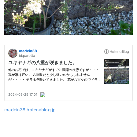
madein38.hatenablog.jp